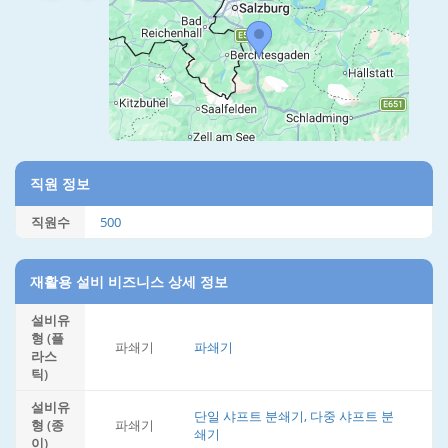
직원 정보
직원수
500
재활용 설비 비즈니스 상세 정보
설비유
형 (플
파쇄기
파쇄기
라스
틱)
설비유
단일 샤프트 분쇄기, 다중 샤프트 분
형 (종
파쇄기
쇄기
이)