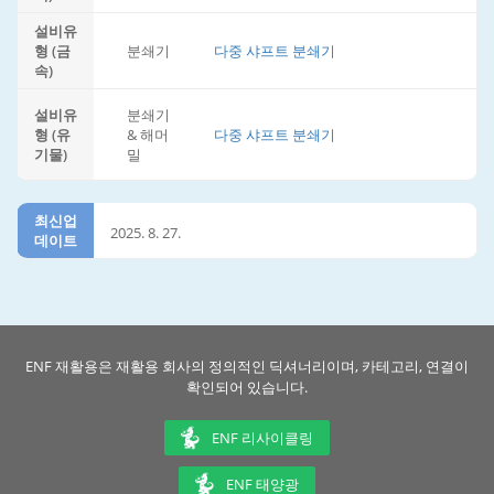
설비유
형 (금
분쇄기
다중 샤프트 분쇄기
속)
설비유
분쇄기
형 (유
& 해머
다중 샤프트 분쇄기
기물)
밀
최신업
2025. 8. 27.
데이트
ENF 재활용은 재활용 회사의 정의적인 딕셔너리이며, 카테고리, 연결이
확인되어 있습니다.
ENF 리사이클링
ENF 태양광