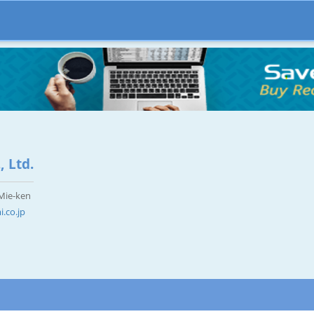
 Ltd.
 Mie-ken
.co.jp