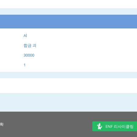
Al
합금 괴
30000
1
 확
ENF 리사이클링