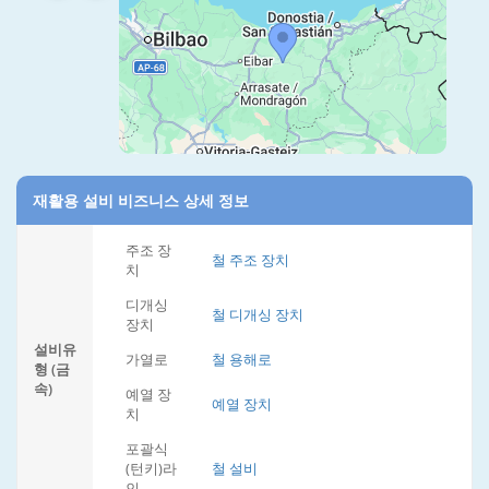
재활용 설비 비즈니스 상세 정보
주조 장
철 주조 장치
치
디개싱
철 디개싱 장치
장치
설비유
가열로
철 용해로
형 (금
속)
예열 장
예열 장치
치
포괄식
(턴키)라
철 설비
인