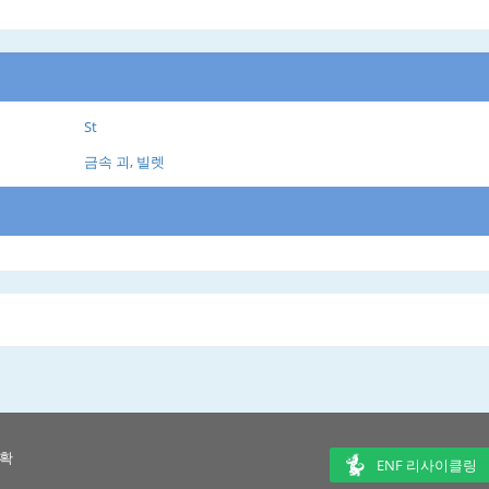
St
금속 괴, 빌렛
 확
ENF 리사이클링