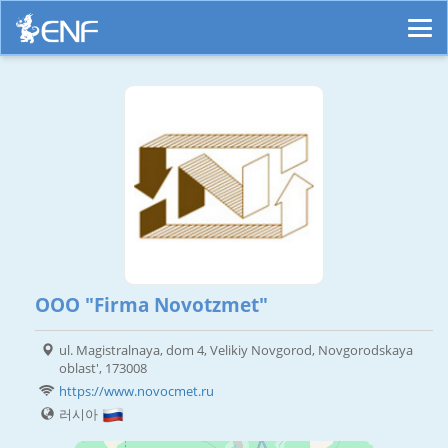
OOO "Firma Novotzmet"
ul. Magistralnaya, dom 4, Velikiy Novgorod, Novgorodskaya
oblast', 173008
https://www.novocmet.ru
러시아