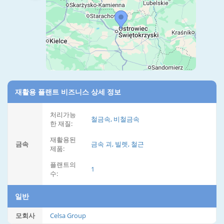
재활용 플랜트 비즈니스 상세 정보
처리가능
철금속, 비철금속
한 재질:
재활용된
금속
금속 괴, 빌렛, 철근
제품:
플랜트의
1
수:
일반
모회사
Celsa Group