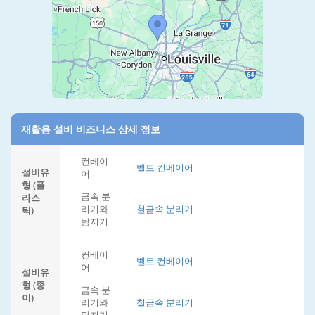
재활용 설비 비즈니스 상세 정보
컨베이
벨트 컨베이어
설비유
어
형 (플
금속 분
라스
리기와
철금속 분리기
틱)
탐지기
컨베이
벨트 컨베이어
어
설비유
형 (종
금속 분
이)
리기와
철금속 분리기