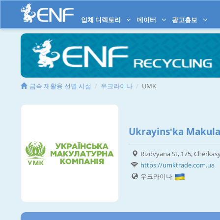
업체 디렉토리
데이터
광고홍보
금속 재활용 선별 시설
우크라이나
UMK
Ukrayinsʹka Makul
Rizdvyana St, 175, Cherkasy
https://umktrade.com.ua
우크라이나