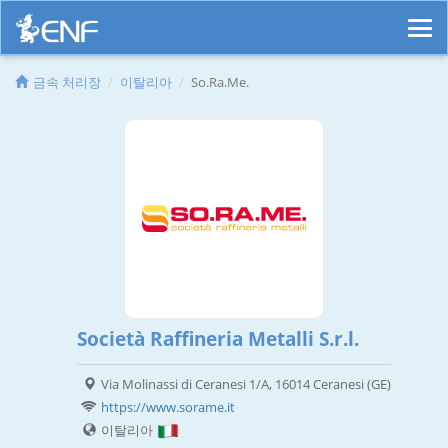
금속 처리장
이탈리아
So.Ra.Me.
Società Raffineria Metalli S.r.l.
Via Molinassi di Ceranesi 1/A, 16014 Ceranesi (GE)
https://www.sorame.it
이탈리아