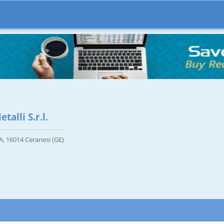
talli S.r.l.
/A, 16014 Ceranesi (GE)