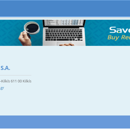
S.A.
Kilkís 611 00 Kilkís
.gr