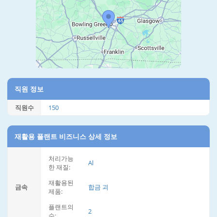
직원 정보
직원수
150
재활용 플랜트 비즈니스 상세 정보
처리가능
Al
한 재질:
재활용된
금속
합금 괴
제품:
플랜트의
2
수: