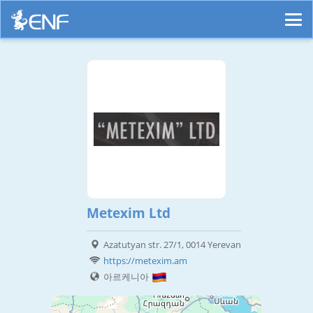
Metexim Ltd
Azatutyan str. 27/1, 0014 Yerevan
https://metexim.am
아르케니아