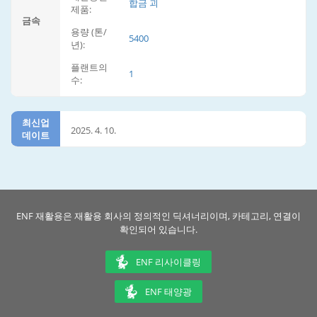
합금 괴
제품:
금속
용량 (톤/
5400
년):
플랜트의
1
수:
최신업
2025. 4. 10.
데이트
ENF 재활용은 재활용 회사의 정의적인 딕셔너리이며, 카테고리, 연결이
확인되어 있습니다.
ENF 리사이클링
ENF 태양광