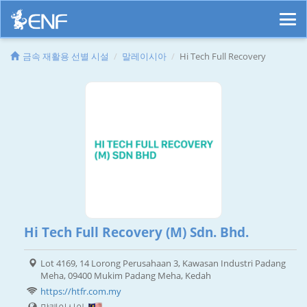
금속 재활용 선별 시설
말레이시아
Hi Tech Full Recovery
Hi Tech Full Recovery (M) Sdn. Bhd.
Lot 4169, 14 Lorong Perusahaan 3, Kawasan Industri Padang
Meha, 09400 Mukim Padang Meha, Kedah
https://htfr.com.my