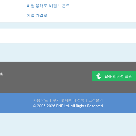
비철 용해로, 비철 보온로
예열 가열로
 확
ENF 리사이클링
사용 약관
|
쿠키 및 데이터 정책
|
고객문의
© 2005-2026 ENF Ltd. All Rights Reserved