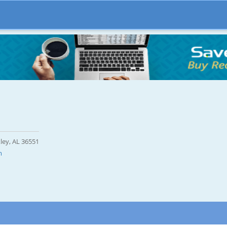
ley, AL 36551
m