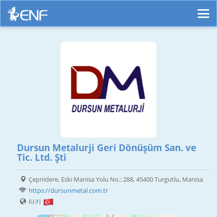
Dursun Metalurji Geri Dönüşüm San. ve
Tic. Ltd. Şti
Çepnidere, Eski Manisa Yolu No.: 288, 45400 Turgutlu, Manisa
https://dursunmetal.com.tr
터키