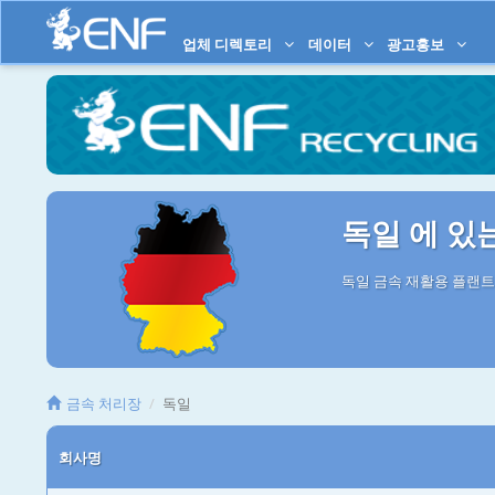
업체 디렉토리
데이터
광고홍보
독일 에 있
독일 금속 재활용 플랜트
금속 처리장
독일
회사명