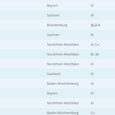
Bayern
Al
Sachsen
Al
Brandenburg
철금속
Sachsen
St
Nordrhein-Westfalen
Al, Cu
Nordrhein-Westfalen
Br, Bz
Nordrhein-Westfalen
Al
Saarland
St
Baden-Württemberg
Al
Bayern
Al
Nordrhein-Westfalen
Al
Baden-Württemberg
Cu