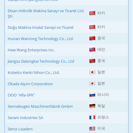
Disan Hidrolik Makina Sanayi ve Ticaret Ltd.
터키
Şti.
터키
Doğu Makina İmalat Sanayi ve Ticaret
중국
Hunan Wanrong Technology Co., Ltd.
대만
Hwe Wang Enterprises Inc.
중국
Jiangsu Dalongkai Technology Co., Ltd
일본
Kobelco Kenki Nihon Co., Ltd.
일본
Okada Aiyon Corporation
러시아
OOO "Alfa-SPK"
독일
Sennebogen Maschinenfabrik GmbH
프랑스
Seram Industries SA
미국
Serco Loaders