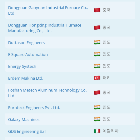
Dongguan Gaoyuan Industrial Furnace Co.,
중국
Ltd.
Dongguan Hongxing Industrial Furnace
중국
Manufacturing Co., Ltd.
인도
Duttason Engineers
인도
E Square Automation
인도
Energy Systech
터키
Erdem Makina Ltd.
Foshan Metech Aluminum Technology Co.,
중국
Ltd.
인도
Furnteck Engineers Pvt. Ltd.
인도
Galaxy Machines
이탈리아
GDS Engineering S.r.l