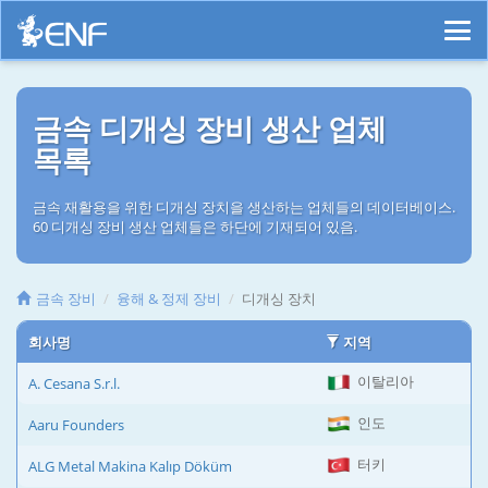
금속 디개싱 장비 생산 업체
목록
금속 재활용을 위한 디개싱 장치을 생산하는 업체들의 데이터베이스.
60 디개싱 장비 생산 업체들은 하단에 기재되어 있음.
금속 장비
융해 & 정제 장비
디개싱 장치
회사명
지역
이탈리아
A. Cesana S.r.l.
인도
Aaru Founders
터키
ALG Metal Makina Kalıp Döküm