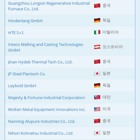
Guangzhou Longxin Regenerative Industrial
중국
Furnace Co., Ltd.
독일
Hindenlang GmbH
이탈리아
HTE S.r.l.
Inteco Melting and Casting Technologies
오스트리아
GmbH
중국
Jinan Hydeb Thermal Tech Co., Ltd.
일본
JP Steel Plantech Co.
독일
Leybold GmbH
대만
Majesty & Fortune Industrial Corporation
미국
Molten Metal Equipment Innovations Inc.
중국
Nanning Alupure Industries Co., Ltd.
일본
Nihon Kohnetsu Industrial Co., Ltd.