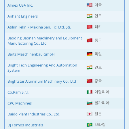
미국
Almex USA Inc.
인도
Arihant Engineers
터키
Atılım Teknik Makina San. Tic. Ltd. Şti.
Baoding Baonan Machinery and Equipment
중국
Manufacturing Co., Ltd
독일
Bartz Maschinenbau GmbH
Bright Tech Engineering And Automation
인도
System
중국
Brightstar Aluminum Machinery Co., Ltd
이탈리아
Co.Ram S.r.l.
볼가리아
CPC Machines
일본
Daido Plant Industries Co., Ltd.
브라질
DJ Fornos Industriais