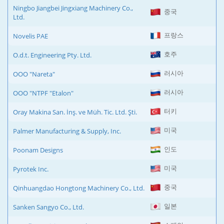
Ningbo Jiangbei Jingxiang Machinery Co.,
중국
Ltd.
프랑스
Novelis PAE
호주
O.d.t. Engineering Pty. Ltd.
러시아
OOO "Nareta"
러시아
OOO "NTPF "Etalon"
터키
Oray Makina San. İnş. ve Müh. Tic. Ltd. Şti.
미국
Palmer Manufacturing & Supply, Inc.
인도
Poonam Designs
미국
Pyrotek Inc.
중국
Qinhuangdao Hongtong Machinery Co., Ltd.
일본
Sanken Sangyo Co., Ltd.