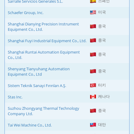
스페인
Sarralle Servicios Generales S.L.
미국
Schaefer Group, Inc.
Shanghai Dianying Precision Instrument
중국
Equipment Co., Ltd.
중국
Shanghai Fuyi Industrial Equipment Co., Ltd.
Shanghai Runtai Automation Equipment
중국
Co., Ltd.
Shenyang Tianyuhang Automation
중국
Equipment Co., Ltd
터키
Sistem Teknik Sanayi Fırınları A.Ş.
캐나다
Stas Inc.
Suzhou Zhongyang Thermal Technology
중국
Company Ltd.
대만
Tai Wei Machine Co., Ltd.