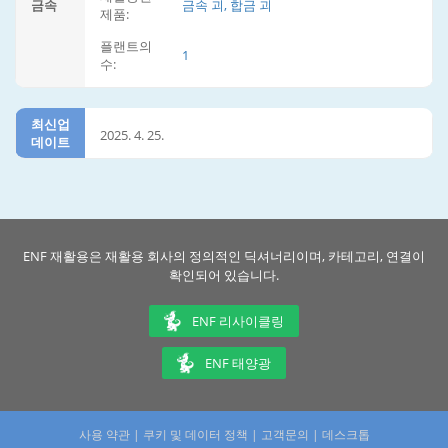
금속
금속 괴, 합금 괴
제품:
플랜트의
1
수:
최신업
2025. 4. 25.
데이트
ENF 재활용은 재활용 회사의 정의적인 딕셔너리이며, 카테고리, 연결이
확인되어 있습니다.
ENF 리사이클링
ENF 태양광
사용 약관
|
쿠키 및 데이터 정책
|
고객문의
|
데스크톱