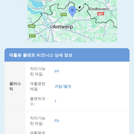
재활용 플랜트 비즈니스 상세 정보
처리가능
PP
한 재질:
플라스
재활용된
과립/펠릿
틱
제품:
플랜트의
1
수:
처리가능
Pb
한 재질:
재활용된