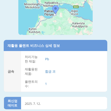
재활용 플랜트 비즈니스 상세 정보
처리가능
Pb
한 재질:
재활용된
금속
합금 괴
제품:
플랜트의
1
수:
최신업
2025. 7. 12.
데이트